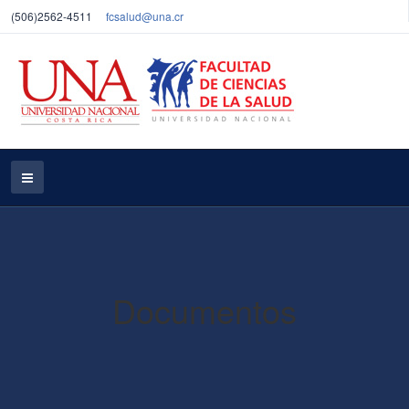
(506)
2562-4511
fcsalud@una.cr
Documentos